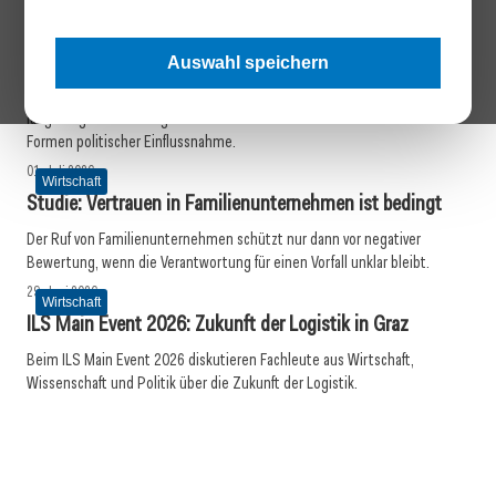
13. Juli 2026
Wirtschaft
WU-Studie: Innovationen sichern langfristiges Wachstum
Auswahl speichern
Eine Studie der WU Wien zeigt, dass die Behinderung von Innovationen
langfristig stärkere Folgen für Wachstum und Wohlstand hat als andere
Formen politischer Einflussnahme.
01. Juli 2026
Wirtschaft
Studie: Vertrauen in Familienunternehmen ist bedingt
Der Ruf von Familienunternehmen schützt nur dann vor negativer
Bewertung, wenn die Verantwortung für einen Vorfall unklar bleibt.
29. Juni 2026
Wirtschaft
ILS Main Event 2026: Zukunft der Logistik in Graz
Beim ILS Main Event 2026 diskutieren Fachleute aus Wirtschaft,
Wissenschaft und Politik über die Zukunft der Logistik.
26. Juni 2026
25. Juni 2026
Welttag der KMU: Wiener Betriebe im Fokus
22. Juni 2026
Wifo erwartet moderates Wirtschaftswachstum
Neuer Podcast beleuchtet die Zukunft der Arbeit