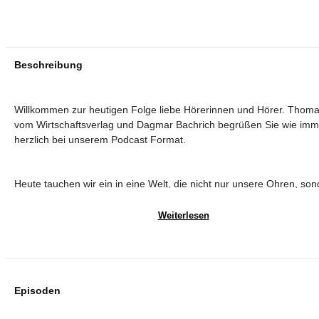
Beschreibung
Willkommen zur heutigen Folge liebe Hörerinnen und Hörer. Thoma
vom Wirtschaftsverlag und Dagmar Bachrich begrüßen Sie wie imm
herzlich bei unserem Podcast Format.
Heute tauchen wir ein in eine Welt, die nicht nur unsere Ohren, so
vor allem unsere Räume nachhaltiger macht: Es geht um Akustik, 
Materialien mit Geschichte und Zukunft – und um die Kunst, mit Wol
Weiterlesen
nur warm, sondern auch nachhaltig ruhig zu bleiben.
Das Unternehmen unseres Gastes, Gernot Wurm heißt Whisperwoo
steht für nachhaltige Akustiklösungen aus echter Schafwolle.
Episoden