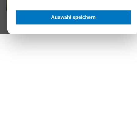
ist es, Hörer:innen Einblicke in die Welt der nachhaltigen Unternehmensf
zu bieten und dabei gleichzeitig Unterhaltung zu bieten. Infotainment, wie
neudeutsch heißt. Dass es sich bei unserem Podcast um eine runde Ges
Auswahl speichern
handelt, kann übrigens wörtlich genommen werden! Denn die Aufnahmen 
Gespräche finden nicht einfach in einem Studio statt, sondern im extra da
ausgestatten Waggon 28 des Wiener Riesenrades! Wir wünschen euch vi
beim Hören!