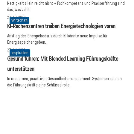
Nettigkeit allein reicht nicht – Fachkompetenz und Praxiserfahrung sind
das, was zählt.
27. Juli 2026
Wirtschaft
KI-Rechenzentren treiben Energietechnologien voran
Anstieg des Energiebedarfs durch KI könnte neue Impulse für
Energiespeicher geben.
27. Juli 2026
Inspiration
Gesund führen: Mit Blended Learning Führungskräfte
unterstützen
In modernen, präaktiven Gesundheitsmanagement-Systemen spielen
21. Juli 2026
die Führungskräfte eine Schlüsselrolle.
Drei Viertel wünschen sich lebensphasenorientierte
21. Juli 2026
Arbeitsmodelle
20. Juli 2026
Selbstmanagement: Handlungsimpulse hinterfragen
KI-Assistent entlastet Betriebe und sichert Kundennähe
Wirtschaft
Inspiration
Meldungen