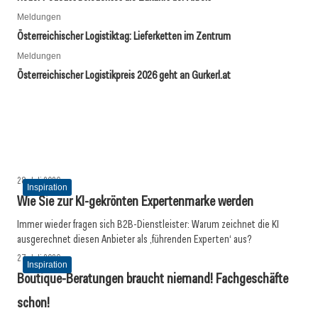
Meldungen
Österreichischer Logistiktag: Lieferketten im Zentrum
Meldungen
30. Juli 2026
05. August 2026
Österreichischer Logistikpreis 2026 geht an Gurkerl.at
30. Juli 2026
Österreichs Wirtschaft stagnierte im zweiten Quartal
Business-Coaching: Kein Luxus, sondern ein Need
Gebaut auf Zwang: Hellmuth Swietelskys Baufirmen in
2026
der NS-Zeit
Inspiration
Wirtschaft
Allgemein
28. Juli 2026
Inspiration
Wie Sie zur KI-gekrönten Expertenmarke werden
Immer wieder fragen sich B2B-Dienstleister: Warum zeichnet die KI
ausgerechnet diesen Anbieter als ‚führenden Experten‘ aus?
27. Juli 2026
Inspiration
Boutique-Beratungen braucht niemand! Fachgeschäfte
schon!