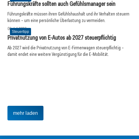
Führungskräfte sollten auch Gefühlsmanager sein
Führungskräfte müssen ihren Gefühlshaushalt und ihr Verhalten steuern
können – um eine persönliche Überlastung zu vermeiden.
06. Juli 2026
Steuertipp
Privatnutzung von E-Autos ab 2027 steuerpflichtig
Ab 2027 wird die Privatnutzung von E-Firmenwagen steuerpflichtig –
damit endet eine weitere Vergünstigung für die E-Mobilität.
03. Juli 2026
03. Juli 2026
Doppelbudget als Spagat zwischen Be- und
Vision Zero: Gesunde Mitarbeitende
02. Juli 2026
Entlastungen
Warum Erholung von der Persönlichkeit abhängt
Inspiration
Steuertipp
Meldungen
mehr laden