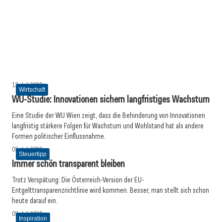
14. Juli 2026
13. Juli 2026
13. Juli 2026
Wirtschaftsreport 2026: Mensch schlägt KI
Was Handwerksbetriebe jetzt für ihre Online-Sichtbarkeit
Vision Zero: Gesundheit bei Hitzewellen bewahren
tun müssen
Meldungen
Inspiration
Allgemein
13. Juli 2026
Wirtschaft
WU-Studie: Innovationen sichern langfristiges Wachstum
Eine Studie der WU Wien zeigt, dass die Behinderung von Innovationen
langfristig stärkere Folgen für Wachstum und Wohlstand hat als andere
Formen politischer Einflussnahme.
09. Juli 2026
Steuertipp
Immer schön transparent bleiben
Trotz Verspätung: Die Österreich-Version der EU-
Entgelttransparenzrichtlinie wird kommen. Besser, man stellt sich schon
heute darauf ein.
09. Juli 2026
Inspiration