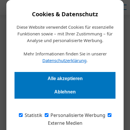
Mediadaten
Cookies & Datenschutz
Homepage
/
Newsletter Anmeldung
Diese Website verwendet Cookies für essenzielle
Newsletter Anmeldung
Funktionen sowie – mit Ihrer Zustimmung – für
Analyse und personalisierte Werbung.
Mehr Informationen finden Sie in unserer
Frau
Mann
Divers
Keine Angabe
Datenschutzerklärung
.
Vorname:
Alle akzeptieren
Ablehnen
Nachname:
Statistik
Personalisierte Werbung
Externe Medien
Email-Adresse: