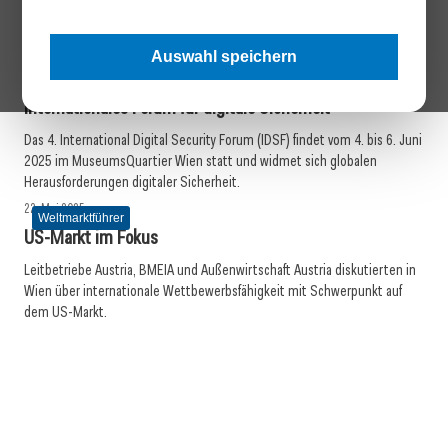
Dreißig Jahre nach dem EU-Beitritt verzeichnet Wien mehr Exporte,
mehr Betriebe und mehr Beschäftigung in der Logistik.
Auswahl speichern
22. Mai 2025
Weltmarktführer
Internationales Forum für digitale Sicherheit
Das 4. International Digital Security Forum (IDSF) findet vom 4. bis 6. Juni
2025 im MuseumsQuartier Wien statt und widmet sich globalen
Herausforderungen digitaler Sicherheit.
22. Mai 2025
Weltmarktführer
US-Markt im Fokus
Leitbetriebe Austria, BMEIA und Außenwirtschaft Austria diskutierten in
Wien über internationale Wettbewerbsfähigkeit mit Schwerpunkt auf
dem US-Markt.
14. März 2025
03. Juli 2024
Karriere, Empowerment und Diversität
15. Mai 2024
Wasser als Teil der Personalarbeit
Lieferkettengesetz: Darauf müssen Unternehmen achten
Meldungen
Weltmarktführer