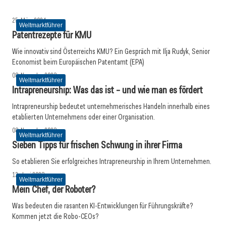
Weltmarktführer
25. März 2024
Weltmarktführer
Patentrezepte für KMU
Wie innovativ sind Österreichs KMU? Ein Gespräch mit Ilja Rudyk, Senior
Economist beim Europäischen Patentamt (EPA)
08. November 2023
Weltmarktführer
Intrapreneurship: Was das ist – und wie man es fördert
Intrapreneurship bedeutet unternehmerisches Handeln innerhalb eines
etablierten Unternehmens oder einer Organisation.
08. November 2023
Weltmarktführer
Sieben Tipps für frischen Schwung in ihrer Firma
So etablieren Sie erfolgreiches Intrapreneurship in Ihrem Unternehmen.
12. Juni 2023
Weltmarktführer
Mein Chef, der Roboter?
Was bedeuten die rasanten KI-Entwicklungen für Führungskräfte?
Kommen jetzt die Robo-CEOs?