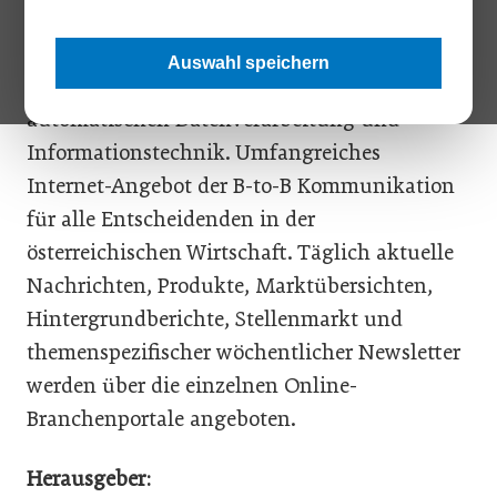
Druckschriften, Adressenverlage und
Direktwerbeunternehmen, Software-Angebote
Auswahl speichern
zu Fachverfahren, Dienstleistungen in der
automatischen Datenverarbeitung und
Informationstechnik. Umfangreiches
Internet-Angebot der B-to-B Kommunikation
für alle Entscheidenden in der
österreichischen Wirtschaft. Täglich aktuelle
Nachrichten, Produkte, Marktübersichten,
Hintergrundberichte, Stellenmarkt und
themenspezifischer wöchentlicher Newsletter
werden über die einzelnen Online-
Branchenportale angeboten.
Herausgeber: