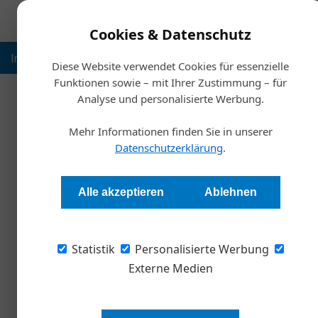
Cookies & Datenschutz
Inspiration
Ausbildung
Weltmarktführer
Nachhalt
Diese Website verwendet Cookies für essenzielle
Funktionen sowie – mit Ihrer Zustimmung – für
Analyse und personalisierte Werbung.
Home
Mehr Informationen finden Sie in unserer
10. Juli 2026
23. Juni 2026
Me
Digitale ISO-Zertifizierung mithilfe von
Datenschutzerklärung
.
Echter Wandel 
KI
Oberfläche
Alle akzeptieren
Ablehnen
Meinungen
Meinungen
10. März 2026
Allgemein
Statistik
Personalisierte Werbung
Kaufen, leasen oder flexen?
Externe Medien
Während klassische Finanzierungen in Öste
flexible Modelle – gerade für Startups, die 
keine Chance haben.