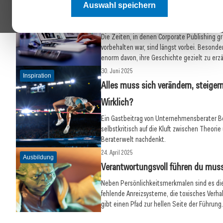
Auswahl speichern
28. August 2025
Inspiration
Warum der Mittelstand seine Sti
Die Zeiten, in denen Corporate Publishing 
vorbehalten war, sind längst vorbei. Besonde
enorm davon, ihre Geschichte gezielt zu erz
30. Juni 2025
Inspiration
Alles muss sich verändern, steiger
Wirklich?
Ein Gastbeitrag von Unternehmensberater B
selbstkritisch auf die Kluft zwischen Theorie 
Beraterwelt nachdenkt.
24. April 2025
Ausbildung
Verantwortungsvoll führen du mus
Neben Persönlichkeitsmerkmalen sind es d
fehlende Anreizsysteme, die toxisches Verh
15. April 2025
17. März 2025
gibt einen Pfad zur hellen Seite der Führung
Tabuthema Wechseljahre
KI-Hörigkeit ist