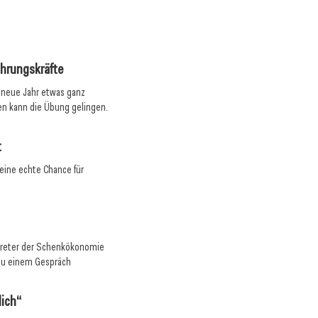
Meinungen
ührungskräfte
s neue Jahr etwas ganz
en kann die Übung gelingen.
t
 eine echte Chance für
rtreter der Schenkökonomie
n zu einem Gespräch
lich“