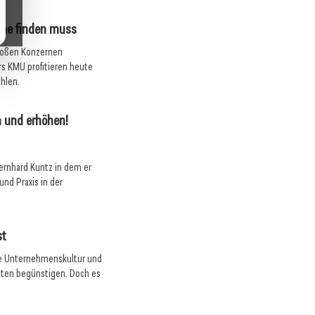
mme finden muss
großen Konzernen
rs KMU profitieren heute
ählen.
n und erhöhen!
ernhard Kuntz in dem er
und Praxis in der
st
ie Unternehmenskultur und
30. Januar 2025
alten begünstigen. Doch es
Wann ist es Zeit, die Steuerberatung
.
 fatal
zu wechseln?