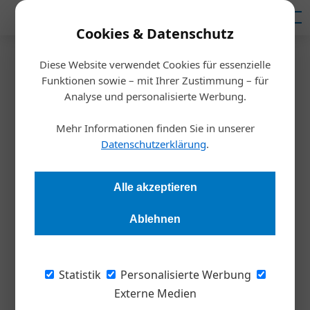
Mediadaten
Cookies & Datenschutz
Diese Website verwendet Cookies für essenzielle
Startseite
/
Funktionen sowie – mit Ihrer Zustimmung – für
Technik und Forschung
Analyse und personalisierte Werbung.
Eurobot-Wettbewerb 2025: FH
Mehr Informationen finden Sie in unserer
OÖ Campus Wels holt den Sieg
Datenschutzerklärung
.
Redaktion Die Wirtschaft
23.06.2025, 13:15 Uhr
Alle akzeptieren
Ablehnen
„Das ist ein unglaublicher Moment für uns.“ Das Roboter-
Team Dynamics der FH Oberösterreich Campus Wels hat den
internationalen Eurobot-Wettbewerb 2025 im französischen
Statistik
Personalisierte Werbung
La Roche-sur-Yon gewonnen.
Externe Medien