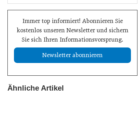
Immer top informiert! Abonnieren Sie
kostenlos unseren Newsletter und sichern
Sie sich Ihren Informationsvorsprung.
Newsletter abonnieren
21. Juli 2026
13. Juli 2026
Drei Viertel wünschen sich lebensphasenorientierte
Ähnliche Artikel
Was Handwerksbetriebe jetzt für ihre Online-Sichtbarkeit
Arbeitsmodelle
13. Juli 2026
tun müssen
WU-Studie: Innovationen sichern langfristiges Wachstum
Wirtschaft
Allgemein
Wirtschaft