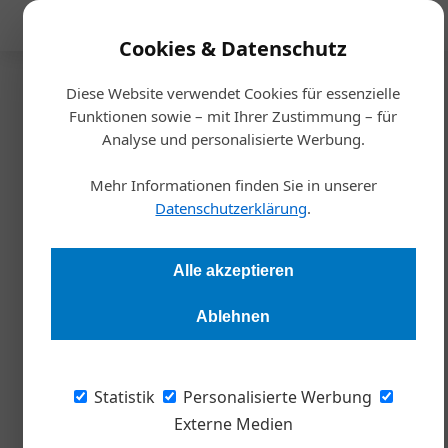
Mediadaten
Cookies & Datenschutz
Diese Website verwendet Cookies für essenzielle
Startseite
/
Wirtschaft
Funktionen sowie – mit Ihrer Zustimmung – für
Studie
Analyse und personalisierte Werbung.
Nachhaltigkeitsberichterstattung
Mehr Informationen finden Sie in unserer
als neues Normal
Datenschutzerklärung
.
Redaktion Die Wirtschaft
07.07.2025, 15:32 Uhr
Alle akzeptieren
Ablehnen
Die Mehrheit der Unternehmen halten laut einer gemeinsamen
Studie er WU Wien und BDO trotz Lockerungen an der
Nachhaltigkeitsberichterstattung nach den europäischen ESG-
Statistik
Personalisierte Werbung
Standards fest – lässt sich daraus ein neues
Externe Medien
Umweltbewusstsein der Unternehmen feststellen?