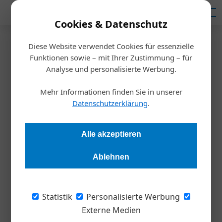
Mediadaten
Cookies & Datenschutz
Diese Website verwendet Cookies für essenzielle
Startseite
/
Inspiration
Funktionen sowie – mit Ihrer Zustimmung – für
Interview
Analyse und personalisierte Werbung.
Führung in der Dauerkrise
Mehr Informationen finden Sie in unserer
Datenschutzerklärung
.
Stefan Böck
16.06.2025, 09:41 Uhr
Alle akzeptieren
Wirtschaftliche Unsicherheit, gesellschaftlicher Wandel und
Fachkräftemangel fordern Führungskräfte heute auf ganz
Ablehnen
neue Weise heraus – besonders in kleinen und mittleren
Unternehmen. Burkhard Hanke, Coach, Theologe und Experte
für wertebasierte Unternehmensführung, erklärt, warum
Statistik
Personalisierte Werbung
Klarheit heute wichtiger ist als Geschwindigkeit.
Externe Medien