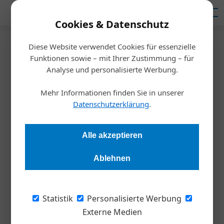
Mediadaten
Cookies & Datenschutz
Diese Website verwendet Cookies für essenzielle
Startseite
/
Allgemein
Funktionen sowie – mit Ihrer Zustimmung – für
KPMG vergibt KI-Award
Analyse und personalisierte Werbung.
Mehr Informationen finden Sie in unserer
Redaktion
20.10.2021, 14:43 Uhr
Datenschutzerklärung
.
Auch dieses Jahr setzte das Wirtschaftsprüfungs- und
Alle akzeptieren
Beratungsunternehmen KPMG die Suche nach den besten KI-
Lösungen des Landes fort: Der vierte KI-Award ging an das
Ablehnen
Start-up Blackshark.ai für 3D-Karten zur Abbildung der
Infrastruktur der Erdoberfläche.
Statistik
Personalisierte Werbung
„Ich bin von der Entwicklung des KI-Marktes
Externe Medien