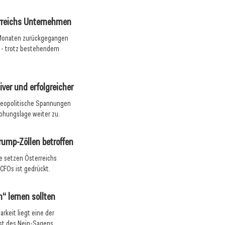
erreichs Unternehmen
n Monaten zurückgegangen
e - trotz bestehendem
ver und erfolgreicher
geopolitische Spannungen
ohungslage weiter zu.
rump-Zöllen betroffen
e setzen Österreichs
CFOs ist gedrückt.
 lernen sollten
rkeit liegt eine der
st des Nein-Sagens.