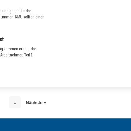
m und geopolitische
estimmen. KMU sollten einen
st
ung kommen erfreuliche
rbeitnehmer. Teil 1:
1
Nächste »