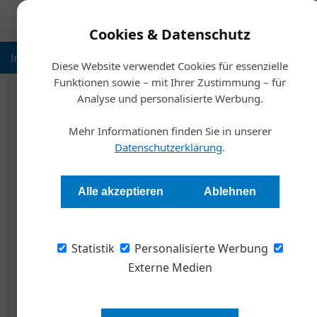
Cookies & Datenschutz
Inspiration
Ausbildung
Weltmarktführer
Nachhalt
Diese Website verwendet Cookies für essenzielle
Funktionen sowie – mit Ihrer Zustimmung – für
15. Juli 2025
08. Juli 2025
Analyse und personalisierte Werbung.
Artikel von Redaktion
Next Level Leadership: Führung mit KI,
Reorganisation
Mehr Informationen finden Sie in unserer
nicht durch KI
Das „neue Nor
Datenschutzerklärung
.
Allgemein
Allgemein
Alle akzeptieren
Ablehnen
03. Juli 2025
Allgemein
Standards: Studie zeigt Milliarden-
Neue Studie belegt: Technische Standards t
Statistik
Personalisierte Werbung
Wirtschaftswachstum an – rund ein Fünftel 
Externe Medien
und Tausende neue Arbeitsplätze gehen auf 
12. Juni 2025
Meldungen
Eine alpha-intelligente Führungskr