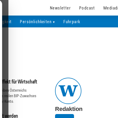
Newsletter
Podcast
Mediad
igkeit
Persönlichkeiten
Fuhrpark
03. Juli 2025
 am laufenden Band:
Wertschätzung ist keine
mal“?
Einbahnstraße
Allgemein
Effekt für Wirtschaft
reiben Österreichs
des realen BIP-Zuwachses
ihr Konto.
Redaktion
aft werden