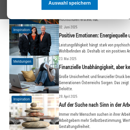
Auswahl speichern
Das Alpha Intelligence-Modell ist das Result
Institut für Führungskultur im digitalen Zeita
Hochschulen erstellt hat.
02. Juni 2025
Inspiration
Positive Emotionen: Energiequell
Leistungsfähigkeit hängt stark von psychi
Wohlbefinden ab. Deshalb ist ein positives A
23. Mai 2025
Meldungen
Finanzielle Unabhängigkeit, aber k
Große Unsicherheit und finanzieller Druck b
Generationen Österreichs Sorgen. Das zeigt
Deloitte.
28. April 2025
Inspiration
Auf der Suche nach Sinn in der Arb
Immer mehr Menschen suchen in ihrer Arbeit
Arbeitgebern mehr Selbstbestimmung, Wer
Gestaltungsfreiheit.