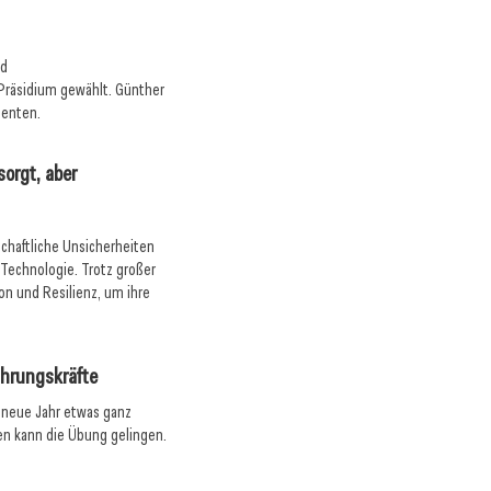
nd
räsidium gewählt. Günther
denten.
sorgt, aber
schaftliche Unsicherheiten
 Technologie. Trotz großer
on und Resilienz, um ihre
ührungskräfte
s neue Jahr etwas ganz
en kann die Übung gelingen.