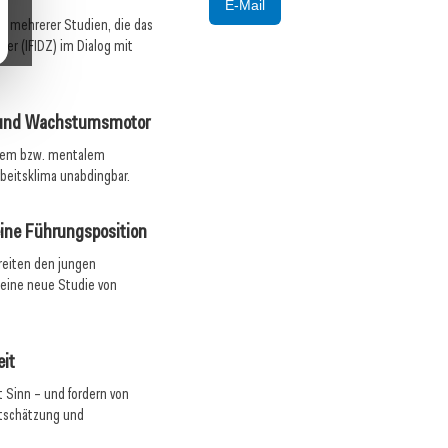
E-Mail
at mehrerer Studien, die das
lter (IFIDZ) im Dialog mit
e und Wachstumsmotor
schem bzw. mentalem
rbeitsklima unabdingbar.
eine Führungsposition
ereiten den jungen
 eine neue Studie von
eit
 Sinn – und fordern von
tschätzung und