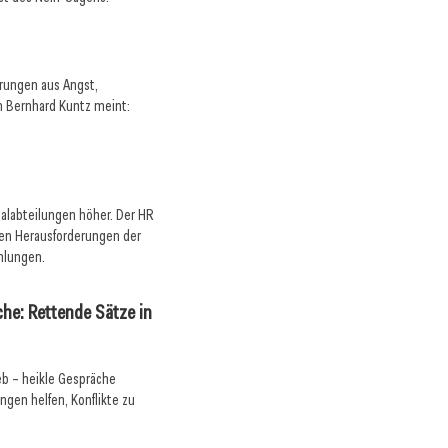
erungen aus Angst,
h Bernhard Kuntz meint:
alabteilungen höher. Der HR
ten Herausforderungen der
hlungen.
äche: Rettende Sätze in
eb – heikle Gespräche
ngen helfen, Konflikte zu