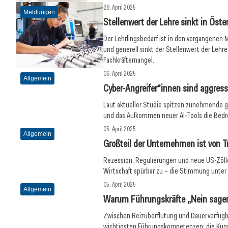
28. April 2025
Meldungen
Stellenwert der Lehre sinkt in Öst
Der Lehrlingsbedarf ist in den vergangene
und generell sinkt der Stellenwert der Lehr
Fachkräftemangel.
06. April 2025
Allgemein
Cyber-Angreifer*innen sind aggressi
Laut aktueller Studie spitzen zunehmende 
und das Aufkommen neuer AI-Tools die Bedr
05. April 2025
Allgemein
Großteil der Unternehmen ist von T
Rezession, Regulierungen und neue US-Zöll
Wirtschaft spürbar zu – die Stimmung unter 
05. April 2025
Allgemein
Warum Führungskräfte „Nein sagen“
Zwischen Reizüberflutung und Dauerverfügba
wichtigsten Führungskompetenzen: die Kun