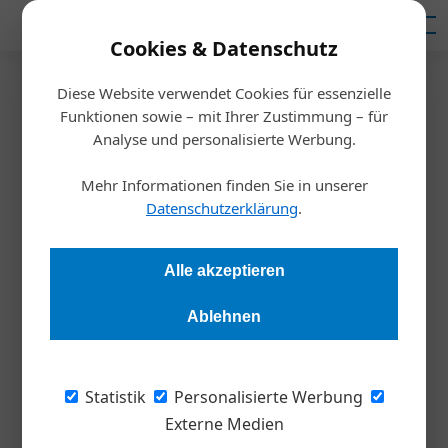
Mediadaten
Cookies & Datenschutz
Diese Website verwendet Cookies für essenzielle
Startseite
/
Wirtschaft
Funktionen sowie – mit Ihrer Zustimmung – für
Studie: Vertrauen in
Analyse und personalisierte Werbung.
Familienunternehmen ist
Mehr Informationen finden Sie in unserer
Datenschutzerklärung
.
bedingt
Alle akzeptieren
Redaktion Die Wirtschaft
01.07.2026, 07:28 Uhr
Ablehnen
Familienunternehmen genießen bei Konsument*innen häufig
einen Vertrauensvorschuss. Eine aktuelle Studie eines
Statistik
Personalisierte Werbung
internationalen Forschungsteams unter Beteiligung der WU
Externe Medien
Wirtschaftsuniversität Wien zeigt jedoch, dass dieser Bonus