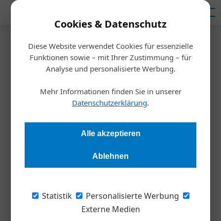
Mediadaten
Cookies & Datenschutz
Diese Website verwendet Cookies für essenzielle
Startseite
/
Wirtschaft
Funktionen sowie – mit Ihrer Zustimmung – für
Wifo erwartet moderates
Analyse und personalisierte Werbung.
Wirtschaftswachstum
Mehr Informationen finden Sie in unserer
Datenschutzerklärung
.
Redaktion Die Wirtschaft
25.06.2026, 08:43 Uhr
Alle akzeptieren
Die österreichische Wirtschaft dürfte nach Einschätzung des
Ablehnen
Österreichischen Instituts für Wirtschaftsforschung (Wifo)
ihren Erholungskurs fortsetzen. Belastet wird die Konjunktur
derzeit durch höhere Energiepreise infolge des Iran-Krieges,
Statistik
Personalisierte Werbung
ab der zweiten Jahreshälfte 2026 soll die Dynamik jedoch
Externe Medien
wieder zunehmen.