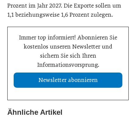
Prozent im Jahr 2027. Die Exporte sollen um
1,1 beziehungsweise 1,6 Prozent zulegen.
Immer top informiert! Abonnieren Sie
kostenlos unseren Newsletter und
sichern Sie sich Ihren
Informationsvorsprung.
Newsletter abonnieren
21. Juli 2026
13. Juli 2026
Drei Viertel wünschen sich lebensphasenorientierte
Ähnliche Artikel
13. Juli 2026
Was Handwerksbetriebe jetzt für ihre Online-Sichtbarkeit
Arbeitsmodelle
WU-Studie: Innovationen sichern langfristiges
tun müssen
Wachstum