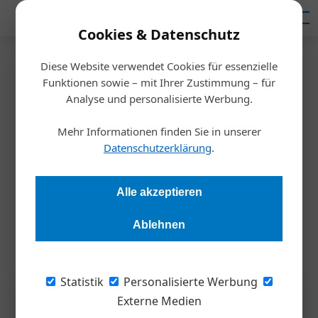
Mediadaten
Cookies & Datenschutz
Diese Website verwendet Cookies für essenzielle
Startseite
/
Wirtschaft
Funktionen sowie – mit Ihrer Zustimmung – für
Steuerfreie Überstunden
Analyse und personalisierte Werbung.
Mehr Informationen finden Sie in unserer
Andrea Lehky
17.02.2026, 09:47 Uhr
Datenschutzerklärung
.
Zähneknirschen in der Lohnverrechnung: Nach einigem Hin
Alle akzeptieren
und Her gibt es neue Regeln für die Besteuerung von
Überstunden. Sie kommen reichlich spät.
Ablehnen
Statistik
Personalisierte Werbung
Externe Medien