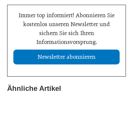
Immer top informiert! Abonnieren Sie
kostenlos unseren Newsletter und
sichern Sie sich Ihren
Informationsvorsprung.
Newsletter abonnieren
21. Juli 2026
13. Juli 2026
Drei Viertel wünschen sich lebensphasenorientierte
Ähnliche Artikel
13. Juli 2026
Was Handwerksbetriebe jetzt für ihre Online-Sichtbarkeit
Arbeitsmodelle
WU-Studie: Innovationen sichern langfristiges
tun müssen
Wachstum
Wirtschaft
Allgemein
Wirtschaft