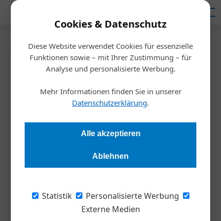
Mediadaten
Cookies & Datenschutz
Diese Website verwendet Cookies für essenzielle
Startseite
/
Weltmarktführer
Funktionen sowie – mit Ihrer Zustimmung – für
Logistik
Analyse und personalisierte Werbung.
Das bringt das Logistik-Jahr für
Mehr Informationen finden Sie in unserer
KMU
Datenschutzerklärung
.
Stefan Mayer
13.01.2026, 14:27 Uhr
Alle akzeptieren
Ablehnen
Globale Umbrüche, technologische Sprünge und neue
Regularien verändern die Logistik nachhaltig. Für kleine und
mittlere Unternehmen in Österreich bedeutet das: anpassen,
Statistik
Personalisierte Werbung
investieren, weiterbilden und aktiv Chancen nutzen.
Externe Medien