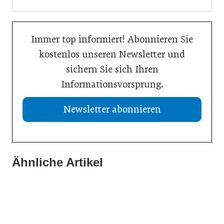
Immer top informiert! Abonnieren Sie
kostenlos unseren Newsletter und
sichern Sie sich Ihren
Informationsvorsprung.
Newsletter abonnieren
Ähnliche Artikel
23. März 2026
29. Dezember 2025
„Marke heißt Fokus – und zwar radikal“
17. November 2025
Österreich verbessert Position bei Innovation
Hochleistungsstrecke „Made in Austria“
Allgemein
Weltmarktführer