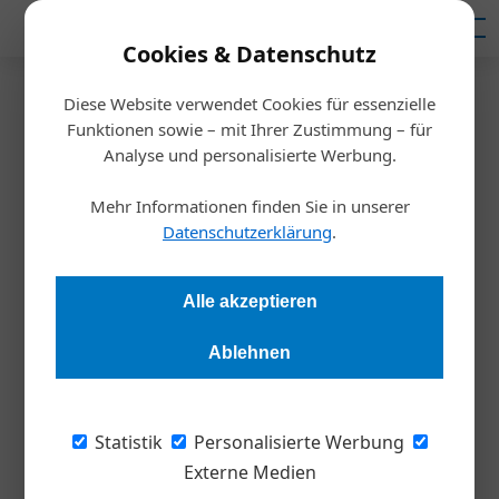
Mediadaten
Cookies & Datenschutz
Diese Website verwendet Cookies für essenzielle
Startseite
/
Weltmarktführer
Funktionen sowie – mit Ihrer Zustimmung – für
Management
Analyse und personalisierte Werbung.
Sieben Tipps für frischen
Mehr Informationen finden Sie in unserer
Schwung in ihrer Firma
Datenschutzerklärung
.
Nikolaus Franke
08.11.2023, 17:31 Uhr
Alle akzeptieren
Ablehnen
Nikolaus Franke, wissenschaftlicher Leiter des MBA
Entrepreneurship & Innovation an der WU, präsentiert sein
persönliches Intrapreneurship-best-of: So etablieren Sie
Statistik
Personalisierte Werbung
erfolgreiches Intrapreneurship auch in Ihrem Unternehmen.
Externe Medien