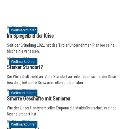
Jetzt erst recht
Weltmarktführer
Weltmarktführer
Weltmarktführer
07. Oktober 2021
Weltmarktführer
Im Spiegelbild der Krise
Seit der Gründung 1921 hat das Tiroler ­Unternehmen Plansee seine
Nische nie verlassen.
07. Oktober 2021
Weltmarktführer
Starker Standort?
Die Wirtschaft zieht an. Viele Standortvorteile haben sich in der Krise
bewährt, bekannte Schwachstellen bleiben aber.
06. Oktober 2021
Weltmarktführer
Smarte Geschäfte mit Senioren
Wie der Linzer Handyhersteller Emporia die Marktführerschaft in einer
Nische erobert hat.
06. Oktober 2021
Weltmarktführer