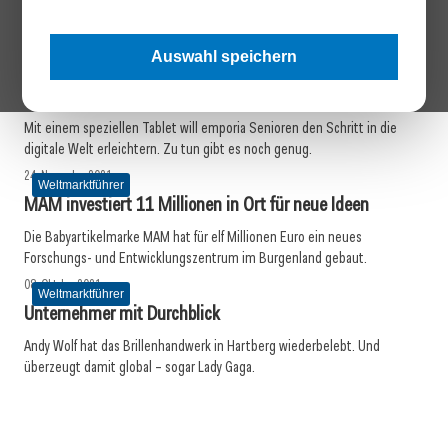
FACC-CEO Robert Machtlinger erklärt, wie F&E sein Unternehmen an der
Weltspitze halten
Auswahl speichern
24. November 2021
Weltmarktführer
emporia entwickelt Tablet für die Generation 65+
Mit einem speziellen Tablet will emporia Senioren den Schritt in die
digitale Welt erleichtern. Zu tun gibt es noch genug.
24. November 2021
Weltmarktführer
MAM investiert 11 Millionen in Ort für neue Ideen
Die Babyartikelmarke MAM hat für elf Millionen Euro ein neues
Forschungs- und Entwicklungszentrum im Burgenland gebaut.
08. Oktober 2021
Weltmarktführer
Unternehmer mit Durchblick
Andy Wolf hat das Brillenhandwerk in Hartberg wiederbelebt. Und
überzeugt damit global – sogar Lady Gaga.
08. Oktober 2021
07. Oktober 2021
Wenn es wirklich kritisch wird
07. Oktober 2021
Tolle Firmen – starke Aktien?