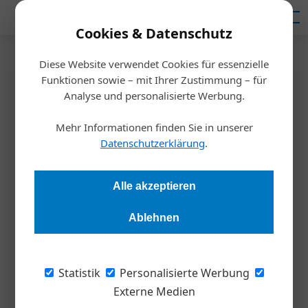
Mediadaten
Cookies & Datenschutz
Diese Website verwendet Cookies für essenzielle
Homepage
/
Weltmarktführer
Funktionen sowie – mit Ihrer Zustimmung – für
Weltmarktführer
Analyse und personalisierte Werbung.
Mehr Informationen finden Sie in unserer
Datenschutzerklärung
.
« Vorherige
2
Nächste »
17. Oktober 2022
Alle akzeptieren
11. Mai 2022
Spitze durch Talente
11. Mai 2022
Mit Eigenkapital wachsen
Radlnarrisch in die Zukunft
Ablehnen
Weltmarktführer
Weltmarktführer
Weltmarktführer
Statistik
Personalisierte Werbung
05. Mai 2022
Weltmarktführer
Externe Medien
Man muss nach vorne denken