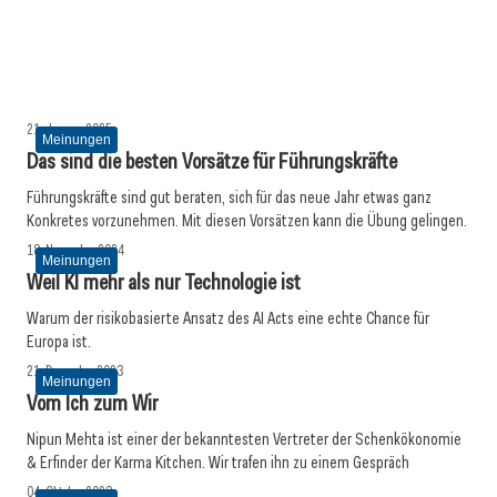
30. Januar 2025
KI-Hörigkeit ist fatal
Wann ist es Zeit, die Steuerberatung zu wechseln?
Inspiration
Meinungen
Meinungen
21. Januar 2025
Meinungen
Das sind die besten Vorsätze für Führungskräfte
Führungskräfte sind gut beraten, sich für das neue Jahr etwas ganz
Konkretes vorzunehmen. Mit diesen Vorsätzen kann die Übung gelingen.
18. November 2024
Meinungen
Weil KI mehr als nur Technologie ist
Warum der risikobasierte Ansatz des AI Acts eine echte Chance für
Europa ist.
21. Dezember 2023
Meinungen
Vom Ich zum Wir
Nipun Mehta ist einer der bekanntesten Vertreter der Schenkökonomie
& Erfinder der Karma Kitchen. Wir trafen ihn zu einem Gespräch
04. Oktober 2023