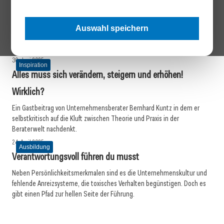
Inspiration
Warum der Mittelstand seine Stimme finden muss
Die Zeiten, in denen Corporate Publishing großen Konzernen
Auswahl speichern
vorbehalten war, sind längst vorbei. Besonders KMU profitieren heute
enorm davon, ihre Geschichte gezielt zu erzählen.
30. Juni 2025
Inspiration
Alles muss sich verändern, steigern und erhöhen!
Wirklich?
Ein Gastbeitrag von Unternehmensberater Bernhard Kuntz in dem er
selbstkritisch auf die Kluft zwischen Theorie und Praxis in der
Beraterwelt nachdenkt.
24. April 2025
Ausbildung
Verantwortungsvoll führen du musst
Neben Persönlichkeitsmerkmalen sind es die Unternehmenskultur und
fehlende Anreizsysteme, die toxisches Verhalten begünstigen. Doch es
gibt einen Pfad zur hellen Seite der Führung.
15. April 2025
17. März 2025
Tabuthema Wechseljahre