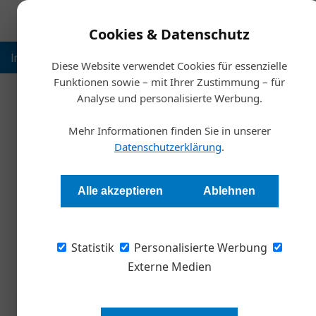
Cookies & Datenschutz
Inspiration
Ausbildung
Weltmarktführer
Nachhalt
Diese Website verwendet Cookies für essenzielle
Funktionen sowie – mit Ihrer Zustimmung – für
Analyse und personalisierte Werbung.
Start
Mehr Informationen finden Sie in unserer
WK Wien richtet Musterpro
Datenschutzerklärung
.
Redaktion Die Wirtschaft
Alle akzeptieren
Ablehnen
Die Wirtschaftskammer Wien will Betriebe bei
Statistik
dafür einen eigenen Fonds bereit.
Personalisierte Werbung
Externe Medien