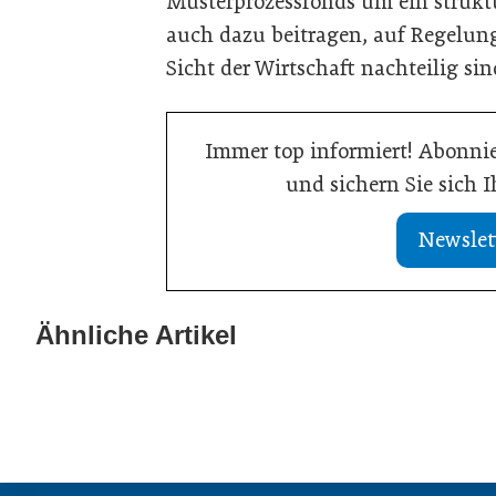
Musterprozessfonds um ein struktur
auch dazu beitragen, auf Regelu
Sicht der Wirtschaft nachteilig sin
Immer top informiert! Abonnie
und sichern Sie sich 
Newslet
21. Juli 2026
Drei Viertel wünschen sich
13. Juli 2026
lebensphasenorientierte
Was Handwerksb
Ähnliche Artikel
Arbeitsmodelle
Online-Sichtba
Wirtschaft
Allgemein