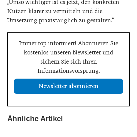
„Umso wichtiger ist es jetzt, den konkreten
Nutzen klarer zu vermitteln und die
Umsetzung praxistauglich zu gestalten.“
Immer top informiert! Abonnieren Sie
kostenlos unseren Newsletter und
sichern Sie sich Ihren
Informationsvorsprung.
Newsletter abonnieren
21. Juli 2026
13. Juli 2026
Drei Viertel wünschen sich lebensphasenorientierte
Ähnliche Artikel
13. Juli 2026
Was Handwerksbetriebe jetzt für ihre Online-Sichtbarkeit
Arbeitsmodelle
WU-Studie: Innovationen sichern langfristiges
tun müssen