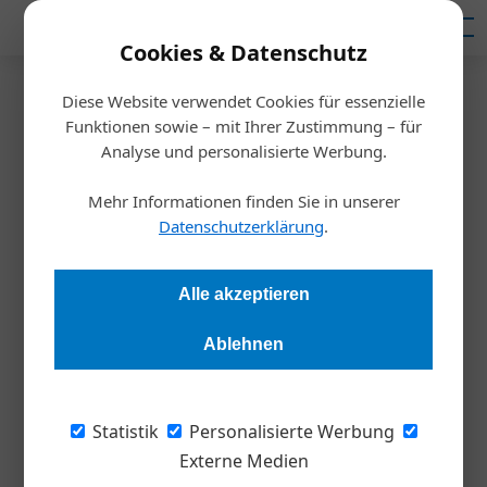
Mediadaten
Cookies & Datenschutz
Diese Website verwendet Cookies für essenzielle
Startseite
/
Wirtschaft
Funktionen sowie – mit Ihrer Zustimmung – für
EU-
Analyse und personalisierte Werbung.
Entgelttransparenzrichtlinie:
Mehr Informationen finden Sie in unserer
Datenschutzerklärung
.
Unternehmen klagen über
Wissenslücken
Alle akzeptieren
Ablehnen
Redaktion Die Wirtschaft
23.04.2026, 08:00 Uhr
Nur jedes fünfte Unternehmen in Österreich ermöglicht
Statistik
Personalisierte Werbung
seinen Mitarbeitenden einen leichten Zugang zu
Externe Medien