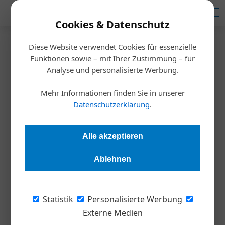
Mediadaten
Cookies & Datenschutz
Diese Website verwendet Cookies für essenzielle
Startseite
/
Wirtschaft
Funktionen sowie – mit Ihrer Zustimmung – für
Österreich bleibt bei
Analyse und personalisierte Werbung.
Gleichstellung im unteren
Mehr Informationen finden Sie in unserer
Datenschutzerklärung
.
Drittel
Alle akzeptieren
Redaktion Die Wirtschaft
06.03.2026, 10:02 Uhr
Ablehnen
Der aktuelle Women in Work Index von PwC zeigt weiterhin
deutliche Unterschiede zwischen Frauen und Männern am
Statistik
Personalisierte Werbung
österreichischen Arbeitsmarkt. Österreich liegt im
Externe Medien
internationalen Vergleich nur auf Rang 27 von 33