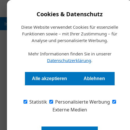
Cookies & Datenschutz
Inspiration
Ausbildung
Weltmarktführer
Nachhalt
Diese Website verwendet Cookies für essenzielle
Funktionen sowie – mit Ihrer Zustimmung – für
Analyse und personalisierte Werbung.
Start
Mehr Informationen finden Sie in unserer
Neuer Podcast beleuch
Datenschutzerklärung
.
Redaktion Die Wirtschaft
Alle akzeptieren
Ablehnen
Die Journalistin Karin Bauer und der Arbeitsm
Statistik
Passt schon. Oder?“ ein neues Podcast-Format
Personalisierte Werbung
aktuelle Entwicklungen am Arbeitsmarkt sowi
Externe Medien
Wirtschaft.