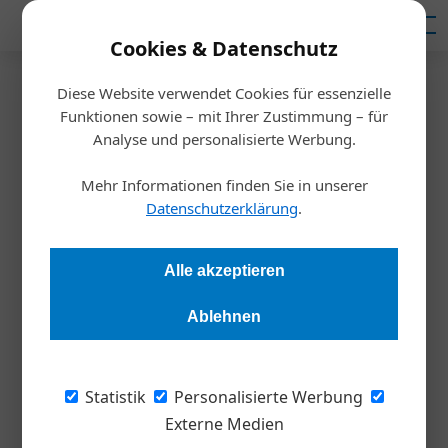
Mediadaten
Cookies & Datenschutz
Diese Website verwendet Cookies für essenzielle
Startseite
/
Wirtschaft
Funktionen sowie – mit Ihrer Zustimmung – für
KI-gestützte Software soll
Analyse und personalisierte Werbung.
Aufwand für ISO-
Mehr Informationen finden Sie in unserer
Datenschutzerklärung
.
Zertifizierungen reduzieren
Alle akzeptieren
Redaktion Die Wirtschaft
06.06.2026, 09:54 Uhr
Ablehnen
Die Leipziger DICIS hat eine Software entwickelt, die
Unternehmen bei der Vorbereitung auf ISO-Zertifizierungen
Statistik
Personalisierte Werbung
unterstützt. Mithilfe eines integrierten KI-Assistenten sollen
Externe Medien
sich laut Anbieter der zeitliche und finanzielle Aufwand für die