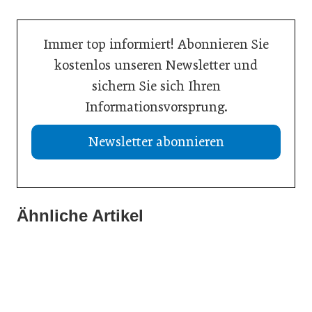
Immer top informiert! Abonnieren Sie
kostenlos unseren Newsletter und
sichern Sie sich Ihren
Informationsvorsprung.
Newsletter abonnieren
21. Juli 2026
13. Juli 2026
Drei Viertel wünschen sich lebensphasenorientierte
Ähnliche Artikel
13. Juli 2026
Was Handwerksbetriebe jetzt für ihre Online-Sichtbarkeit
Arbeitsmodelle
WU-Studie: Innovationen sichern langfristiges
tun müssen
Wachstum
Wirtschaft
Allgemein
Wirtschaft