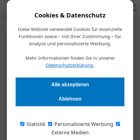
Mediadaten
Cookies & Datenschutz
Diese Website verwendet Cookies für essenzielle
Startseite
/
Wirtschaft
Funktionen sowie – mit Ihrer Zustimmung – für
Gravel-Bikes und
Analyse und personalisierte Werbung.
Kinderfahrräder stark
Mehr Informationen finden Sie in unserer
Datenschutzerklärung
.
nachgefragt
Alle akzeptieren
Redaktion Die Wirtschaft
01.04.2026, 09:44 Uhr
Ablehnen
Der österreichische Fahrradmarkt verzeichnet 2025 deutliche
Zuwächse bei Trendkategorien wie Gravel-Bikes und
Statistik
Personalisierte Werbung
Kinderfahrrädern. Auch SUV-E-Bikes und Trekking-E-Bikes
Externe Medien
tragen zur stabilen Entwicklung bei. Fachhandel und