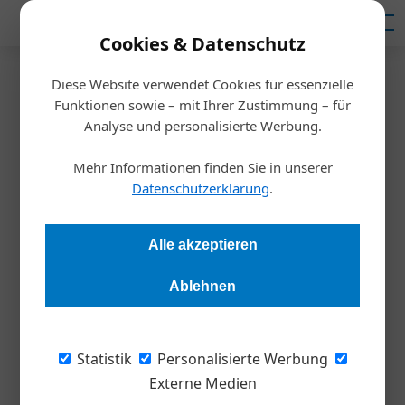
Mediadaten
Cookies & Datenschutz
Diese Website verwendet Cookies für essenzielle
Startseite
/
Wirtschaft
Funktionen sowie – mit Ihrer Zustimmung – für
ESC 2026 in Wien: Was hinter
Analyse und personalisierte Werbung.
der großen Show steckt
Mehr Informationen finden Sie in unserer
Datenschutzerklärung
.
Redaktion Die Wirtschaft
14.04.2026, 12:17 Uhr
Alle akzeptieren
Wien wird 2026 zur Bühne für den Eurovision Song Contest –
Ablehnen
und damit zum Testfall für internationale Standards. Was
nach Technik klingt, entscheidet maßgeblich darüber, ob ein
Millionenevent reibungslos funktioniert.
Statistik
Personalisierte Werbung
Externe Medien