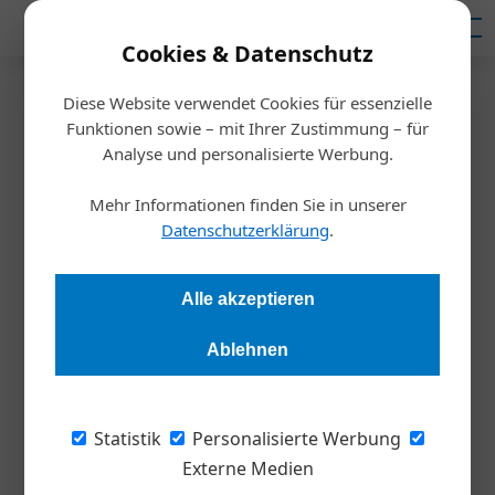
Mediadaten
Cookies & Datenschutz
Diese Website verwendet Cookies für essenzielle
Startseite
/
Wirtschaft
Funktionen sowie – mit Ihrer Zustimmung – für
China-Konkurrenz erhöht
Analyse und personalisierte Werbung.
Druck auf Österreichs
Mehr Informationen finden Sie in unserer
Datenschutzerklärung
.
Industriestandort
Alle akzeptieren
Redaktion Die Wirtschaft
11.06.2026, 09:51 Uhr
Ablehnen
Die zunehmende Importkonkurrenz aus China könnte die
Verlagerung von Produktionskapazitäten ins Ausland
Statistik
Personalisierte Werbung
beschleunigen und den Beschäftigungsabbau in Österreich
Externe Medien
begünstigen. Zu diesem Ergebnis kommt eine aktuelle