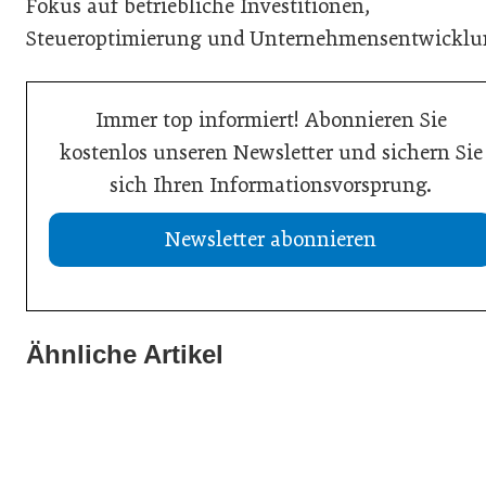
Fokus auf betriebliche Investitionen,
Steueroptimierung und Unternehmensentwicklu
Immer top informiert! Abonnieren Sie
kostenlos unseren Newsletter und sichern Sie
sich Ihren Informationsvorsprung.
Newsletter abonnieren
Ähnliche Artikel
15. Juli 2026
09. Juli 2026
Checkliste: Prüfung von Scheinrechnungen
06. Juli 2026
Immer schön transparent bleiben
Privatnutzung von E-Autos ab 2027 steuerpflichtig
Steuertipp
Steuertipp