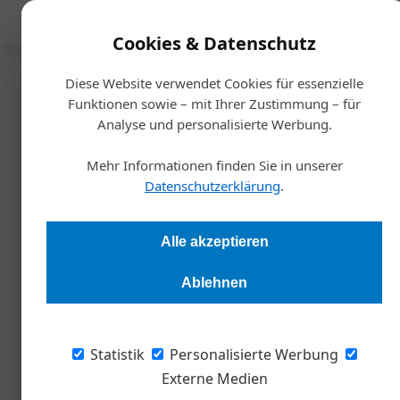
Mediadaten
Cookies & Datenschutz
Diese Website verwendet Cookies für essenzielle
Startseite
/
Steuertipp
Funktionen sowie – mit Ihrer Zustimmung – für
Gesellschafterverrechnungskonte
Analyse und personalisierte Werbung.
Ausschüttungsfiktion ab 2027
Mehr Informationen finden Sie in unserer
Datenschutzerklärung
.
Christoph Fuchs
02.07.2026, 06:0
Alle akzeptieren
Gesellschafterverrechnungskonten sind ein zentrales Instrument 
Ablehnen
Zahlungen und Leistungen zwischen Kapitalgesellschaften und i
Gesellschafter*innen. Ab 2027 soll eine gesetzliche Neuregelung
bestimmte Gestaltungen mit Verrechnungskonten steuerlich
Statistik
Personalisierte Werbung
erfassen. Worauf dabei zu achten ist.
Externe Medien