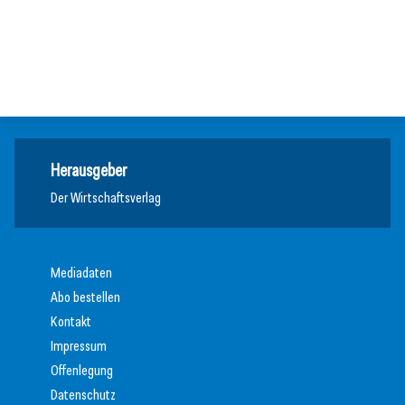
Immer schön transparent bleiben
Privatnutzung von E-Autos ab 2027 steuerpflichtig
Steuertipp
Steuertipp
Steuertipp
Herausgeber
Der Wirtschaftsverlag
Mediadaten
Abo bestellen
Kontakt
Impressum
Offenlegung
Datenschutz