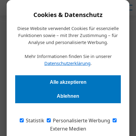
Mediadaten
Cookies & Datenschutz
Diese Website verwendet Cookies für essenzielle
Startseite
/
Steuertipp
Funktionen sowie – mit Ihrer Zustimmung – für
Der neue Kampf gegen die
Analyse und personalisierte Werbung.
Scheinfirmenflut
Mehr Informationen finden Sie in unserer
Datenschutzerklärung
.
Georg Salcher
30.06.2026, 14:25 Uhr
Alle akzeptieren
Betrügerische Scheinfirmen zahlen keine
Ablehnen
Sozialversicherungsbeiträge, führen Lohnsteuer nicht ab,
setzen unrechtmäßige Betriebsausgaben an und tricksen bei
der Umsatzsteuer. Durch diese schwarzen Schafe der
Statistik
Personalisierte Werbung
Wirtschaft entgehen dem Staat schätzungsweise 800
Externe Medien
Millionen Euro pro Jahr an Abgaben.