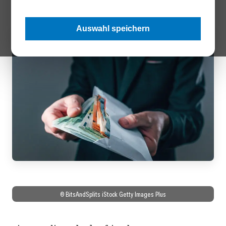
Auswahl speichern
© BitsAndSplits iStock Getty Images Plus