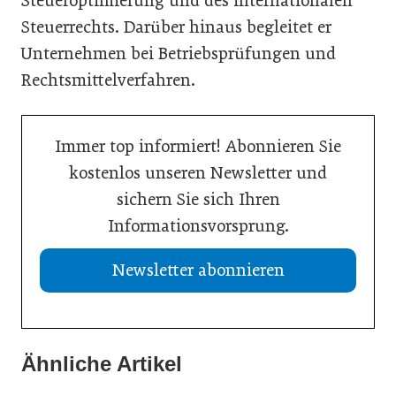
Steueroptimierung und des internationalen
Steuerrechts. Darüber hinaus begleitet er
Unternehmen bei Betriebsprüfungen und
Rechtsmittelverfahren.
Immer top informiert! Abonnieren Sie
kostenlos unseren Newsletter und
sichern Sie sich Ihren
Informationsvorsprung.
Newsletter abonnieren
Ähnliche Artikel
15. Juli 2026
09. Juli 2026
Checkliste: Prüfung von Scheinrechnungen
06. Juli 2026