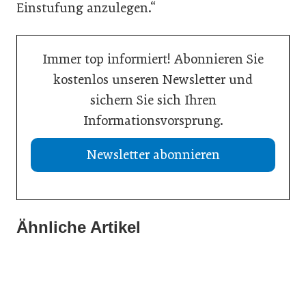
Einstufung anzulegen.“
Immer top informiert! Abonnieren Sie
kostenlos unseren Newsletter und
sichern Sie sich Ihren
Informationsvorsprung.
Newsletter abonnieren
Ähnliche Artikel
15. Juli 2026
03. Juli 2026
06. Juli 2026
Checkliste: Prüfung von Scheinrechnungen
Doppelbudget als Spagat zwischen Be- und
Privatnutzung von E-Autos ab 2027 steuerpflichtig
Entlastungen
Steuertipp
Steuertipp