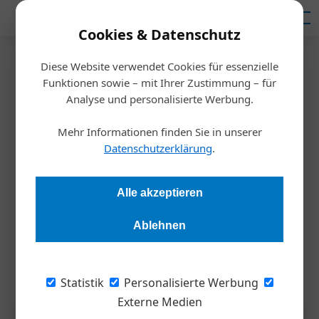
Mediadaten
Cookies & Datenschutz
Diese Website verwendet Cookies für essenzielle
Startseite
/
Steuertipp
Funktionen sowie – mit Ihrer Zustimmung – für
Immer schön transparent
Analyse und personalisierte Werbung.
bleiben
Mehr Informationen finden Sie in unserer
Datenschutzerklärung
.
Andrea Lehky
09.07.2026, 15:56 Uhr
Alle akzeptieren
Österreich ist säumig. Bis 7. Juni 2026 hätten wir die
Ablehnen
Entgelttransparenzrichtlinie der EU national umsetzen
müssen. Anfang Juli war davon noch keine Rede.
Statistik
Personalisierte Werbung
Externe Medien