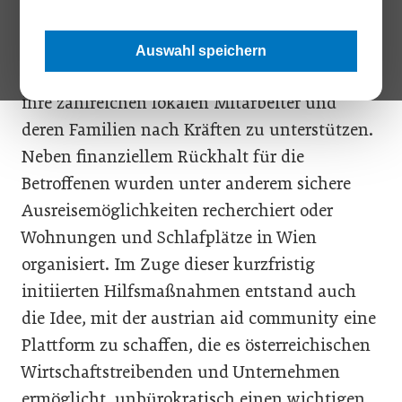
arbeiten Vassili Tolstunov und sein
Unternehmen Trafin, das zur T&F-
Auswahl speichern
Firmengruppe gehört, mit Hochdruck daran,
ihre zahlreichen lokalen Mitarbeiter und
deren Familien nach Kräften zu unterstützen.
Neben finanziellem Rückhalt für die
Betroffenen wurden unter anderem sichere
Ausreisemöglichkeiten recherchiert oder
Wohnungen und Schlafplätze in Wien
organisiert. Im Zuge dieser kurzfristig
initiierten Hilfsmaßnahmen entstand auch
die Idee, mit der austrian aid community eine
Plattform zu schaffen, die es österreichischen
Wirtschaftstreibenden und Unternehmen
ermöglicht, unbürokratisch einen wichtigen