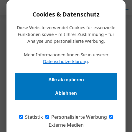
Mediadaten
Cookies & Datenschutz
Diese Website verwendet Cookies für essenzielle
Startseite
/
Meldungen
Funktionen sowie – mit Ihrer Zustimmung – für
Wiener Unternehmer initiiert
Analyse und personalisierte Werbung.
“austrian aid community“
Mehr Informationen finden Sie in unserer
Datenschutzerklärung
.
Redaktion
22.03.2022, 17:26 Uhr
Alle akzeptieren
Angesichts der drastischen humanitären Lage in der Ukraine
Ablehnen
hat der Wiener Unternehmer Vassili Tolstunov eine
unabhängige und unpolitische Spenden-Initiative ins Leben
gerufen.
Statistik
Personalisierte Werbung
Externe Medien
Seit Ausbruch des Krieges in der Ukraine