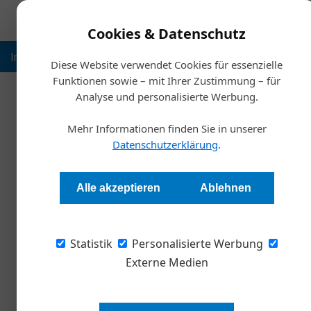
Cookies & Datenschutz
Inspiration
Ausbildung
Weltmarktführer
Nachhalt
Diese Website verwendet Cookies für essenzielle
Funktionen sowie – mit Ihrer Zustimmung – für
Analyse und personalisierte Werbung.
Starts
Mehr Informationen finden Sie in unserer
Wie genderneutrale
Datenschutzerklärung
.
Redaktion
Alle akzeptieren
Ablehnen
Genderneutrale Sprache gewinnt zunehmend
Statistik
schwer vereinbar. Allerdings nur auf den ersten
Personalisierte Werbung
Externe Medien
Google neigt dazu, Seiten mit gen
unten in den Suchergebnissen zu p