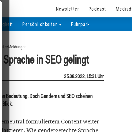
Newsletter
Podcast
Mediad
igkeit
Persönlichkeiten
Fuhrpark
eite
/
Meldungen
 Sprache in SEO gelingt
25.08.2022, 15:31 Uhr
 an Bedeutung. Doch Gendern und SEO scheinen
 Blick.
derneutral formuliertem Content weiter
latzieren. Wie gendergerechte Sprache