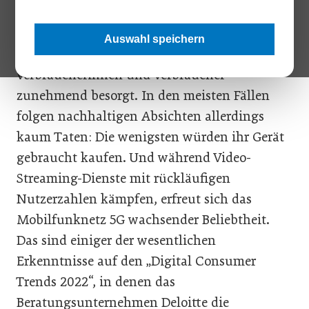
zu intensiv zu nutzen. Auch hinsichtlich der
umweltschädlichen Folgen ihres digitalen
Auswahl speichern
Konsums zeigen sich die heimischen
Verbraucherinnen und Verbraucher
zunehmend besorgt. In den meisten Fällen
folgen nachhaltigen Absichten allerdings
kaum Taten: Die wenigsten würden ihr Gerät
gebraucht kaufen. Und während Video-
Streaming-Dienste mit rückläufigen
Nutzerzahlen kämpfen, erfreut sich das
Mobilfunknetz 5G wachsender Beliebtheit.
Das sind einiger der wesentlichen
Erkenntnisse auf den „Digital Consumer
Trends 2022“, in denen das
Beratungsunternehmen Deloitte die