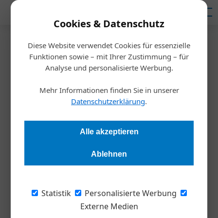
Mediadaten
Cookies & Datenschutz
Diese Website verwendet Cookies für essenzielle
Startseite
/
Meldungen
Funktionen sowie – mit Ihrer Zustimmung – für
Trend zum Digital Detox
Analyse und personalisierte Werbung.
Mehr Informationen finden Sie in unserer
Redaktion
09.11.2022, 08:27 Uhr
Datenschutzerklärung
.
Österreicherinnen und Österreicher hinterfragen ihren
Alle akzeptieren
digitalen Konsum immer stärker.
Ablehnen
Österreich verbringt zu viel Zeit am
Smartphone. Laut einer aktuellen
Studie
des
Statistik
Personalisierte Werbung
Beratungsunternehmens Deloitte befürchtet
Externe Medien
vor allem die jüngere Generation, ihre Devices