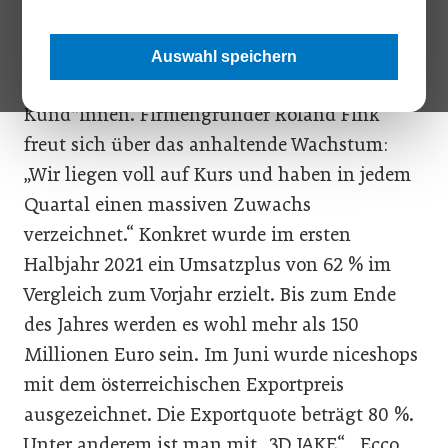
steirischen Saaz und Standorten in Graz, Wien
und Ulm betreibt mehr als 40 verschiedene
Auswahl speichern
Shop-Portale mit mehr als 1 Million aktiven
Kund*innen.
Firmengründer Roland Fink
freut sich über das anhaltende Wachstum:
„Wir liegen voll auf Kurs und haben in jedem
Quartal einen massiven Zuwachs
verzeichnet.“ Konkret wurde im ersten
Halbjahr 2021 ein Umsatzplus von 62 % im
Vergleich zum Vorjahr erzielt. Bis zum Ende
des Jahres werden es wohl mehr als 150
Millionen Euro sein. Im Juni wurde niceshops
mit dem österreichischen Exportpreis
ausgezeichnet. Die Exportquote beträgt 80 %.
Unter anderem ist man mit „3D JAKE“, „Ecco