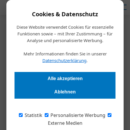
Mediadaten
Cookies & Datenschutz
Diese Website verwendet Cookies für essenzielle
Startseite
/
Meldungen
Funktionen sowie – mit Ihrer Zustimmung – für
Niceshops eröffnet Standort in
Analyse und personalisierte Werbung.
Wien
Mehr Informationen finden Sie in unserer
Datenschutzerklärung
.
Redaktion
13.10.2021, 15:53 Uhr
Alle akzeptieren
Der neue Standort am Wiener Universitätsring soll vor allem
Ablehnen
als „Hub“ für Startups dienen und der Softwareentwicklung
sowie der Internationalisierung einen weiteren Schub
verleihen.
Statistik
Personalisierte Werbung
Externe Medien
Die niceshops GmbH mit Hauptsitz im