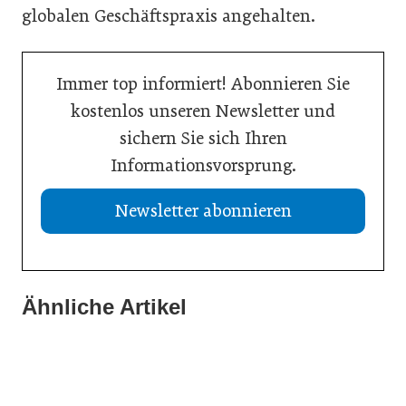
globalen Geschäftspraxis angehalten.
Immer top informiert! Abonnieren Sie
kostenlos unseren Newsletter und
sichern Sie sich Ihren
Informationsvorsprung.
Newsletter abonnieren
Ähnliche Artikel
21. Juli 2026
20. Juli 2026
Aktuelle Insolvenzen
19. Juli 2026
KI-Assistent entlastet Betriebe und sichert Kundennähe
Studie: Jedes zweite Unternehmen vor Übergabe
Meldungen
Meldungen