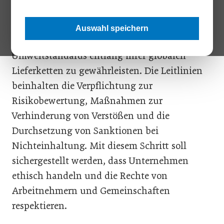
Das EU-Lieferkettengesetz zielt darauf ab,
Unternehmen zur Verantwortung zu ziehen
Auswahl speichern
und die Einhaltung von Menschenrechts- und
Umweltstandards entlang ihrer globalen
Lieferketten zu gewährleisten. Die Leitlinien
beinhalten die Verpflichtung zur
Risikobewertung, Maßnahmen zur
Verhinderung von Verstößen und die
Durchsetzung von Sanktionen bei
Nichteinhaltung. Mit diesem Schritt soll
sichergestellt werden, dass Unternehmen
ethisch handeln und die Rechte von
Arbeitnehmern und Gemeinschaften
respektieren.