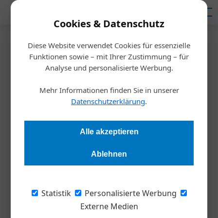
Mediadaten
Cookies & Datenschutz
Diese Website verwendet Cookies für essenzielle
Startseite
/
Meldungen
Funktionen sowie – mit Ihrer Zustimmung – für
CS3D-Richtlinie
Analyse und personalisierte Werbung.
Lieferkettengesetz:
Mehr Informationen finden Sie in unserer
Auswirkungen für Österreich
Datenschutzerklärung
.
Redaktion
15.02.2024, 21:03 Uhr
Alle akzeptieren
Ablehnen
Das Lieferkettengesetz birgt bedeutende Folgen für
österreichische Unternehmen, da es Transparenz und
Verantwortlichkeit entlang der globalen Lieferketten fordert,
Statistik
Personalisierte Werbung
um Menschenrechte und Umweltschutz zu gewährleisten.
Externe Medien