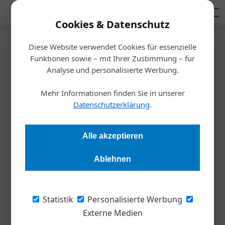
Mediadaten
Cookies & Datenschutz
Diese Website verwendet Cookies für essenzielle
Startseite
/
Meldungen
Funktionen sowie – mit Ihrer Zustimmung – für
Klimawandel bereitet
Analyse und personalisierte Werbung.
Führungskräften große Sorgen
Mehr Informationen finden Sie in unserer
Datenschutzerklärung
.
Redaktion
27.01.2022, 14:58 Uhr
Alle akzeptieren
97 % der Unternehmen haben laut Deloitte Sustainability
Ablehnen
Report 2022 die Auswirkungen der Klimakrise bereits
unmittelbar gespürt.
Statistik
Personalisierte Werbung
Für den Sustainability Report des
Externe Medien
Beratungsunternehmens Deloitte wurden