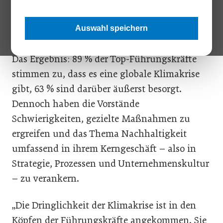
weltweit über 2.000 Vorstandsmitglieder in 21
Ländern zur aktuellen Klimakrise und ihren
Auswahl speichern
Auswirkungen auf die Unternehmen befragt.
Das Ergebnis: 89 % der Top-Führungskräfte
stimmen zu, dass es eine globale Klimakrise
gibt, 63 % sind darüber äußerst besorgt.
Dennoch haben die Vorstände
Schwierigkeiten, gezielte Maßnahmen zu
ergreifen und das Thema Nachhaltigkeit
umfassend in ihrem Kerngeschäft – also in
Strategie, Prozessen und Unternehmenskultur
– zu verankern.
„Die Dringlichkeit der Klimakrise ist in den
Köpfen der Führungskräfte angekommen. Sie