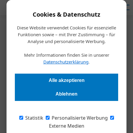
Mediadaten
Cookies & Datenschutz
Diese Website verwendet Cookies für essenzielle
Startseite
/
Meldungen
Funktionen sowie – mit Ihrer Zustimmung – für
Für diese Unternehmen wollen
Analyse und personalisierte Werbung.
Millennials arbeiten
Mehr Informationen finden Sie in unserer
Datenschutzerklärung
.
Redaktion
12.01.2023, 19:37 Uhr
Alle akzeptieren
Diese Arbeitgeber kennen und erfüllen die Wünsche und
Ablehnen
Bedürfnisse der Generation Y laut ihren Mitarbeitenden am
besten.
Statistik
Personalisierte Werbung
Die Generation der Millennials (Menschen
Externe Medien
zwischen ca. 25 und 45 Jahren), auch als