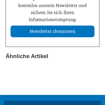
kostenlos unseren Newsletter und
sichern Sie sich Ihren
Informationsvorsprung.
Newsletter abonnieren
Ähnliche Artikel
21. Juli 2026
20. Juli 2026
Aktuelle Insolvenzen
19. Juli 2026
KI-Assistent entlastet Betriebe und sichert Kundennähe
Studie: Jedes zweite Unternehmen vor Übergabe
Meldungen
Meldungen
Meldungen