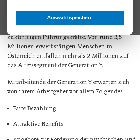
Generation Y bezeichnet, ist die dominierende
Altersgruppe am derzeitigen Arbeitsmarkt –
Auswahl speichern
und nicht zuletzt die Generation der
zukünftigen Führungskräfte. Von rund 3,5
Millionen erwerbstätigen Menschen in
Österreich entfallen mehr als 2 Millionen auf
das Alterssegment der Generation Y.
Mitarbeitende der Generation Y erwarten sich
von ihrem Arbeitgeber vor allem Folgendes:
Faire Bezahlung
Attraktive Benefits
Angebote zur Förderung der psychischen und