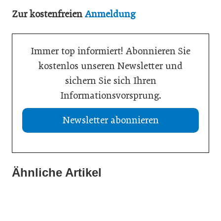
Zur kostenfreien
Anmeldung
Immer top informiert! Abonnieren Sie
kostenlos unseren Newsletter und
sichern Sie sich Ihren
Informationsvorsprung.
Newsletter abonnieren
Ähnliche Artikel
21. Juli 2026
20. Juli 2026
Aktuelle Insolvenzen
19. Juli 2026
KI-Assistent entlastet Betriebe und sichert Kundennähe
Studie: Jedes zweite Unternehmen vor Übergabe
Meldungen