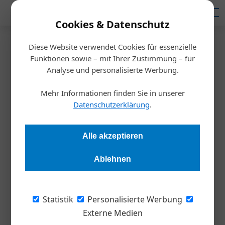
Mediadaten
Cookies & Datenschutz
Diese Website verwendet Cookies für essenzielle
Startseite
/
Meldungen
Funktionen sowie – mit Ihrer Zustimmung – für
Event-Tipp: Leadership im
Analyse und personalisierte Werbung.
Wandel
Mehr Informationen finden Sie in unserer
Datenschutzerklärung
.
Redaktion
20.10.2022, 14:46 Uhr
Alle akzeptieren
Die VBV startet mit ihrem Diskussionsformat in den Herbst
Ablehnen
und beleuchtet welche Art von Leadership heut gefragt ist.
Unternehmen müssen sich verändern, um
Statistik
Personalisierte Werbung
zukunftsfähig zu bleiben. Das beginnt bei der
Externe Medien