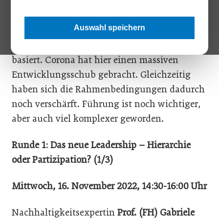
Führung. Das Schlüsselwort heute lautet New
Leadership bzw. Responsible Leadership – ein
Auswahl speichern
Führungsstil, der auf Vertrauen,
Eigenverantwortung und Wertschätzung
basiert. Corona hat hier einen massiven
Entwicklungsschub gebracht. Gleichzeitig
haben sich die Rahmenbedingungen dadurch
noch verschärft. Führung ist noch wichtiger,
aber auch viel komplexer geworden.
Runde 1: Das neue Leadership – Hierarchie
oder Partizipation? (1/3)
Mittwoch, 16. November 2022, 14:30-16:00 Uhr
Nachhaltigkeitsexpertin
Prof. (FH) Gabriele