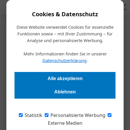
Mediadaten
Cookies & Datenschutz
Diese Website verwendet Cookies für essenzielle
Startseite
/
Meldungen
Funktionen sowie – mit Ihrer Zustimmung – für
Digital im Geschäft
Analyse und personalisierte Werbung.
Mehr Informationen finden Sie in unserer
Redaktion
11.05.2022, 17:38 Uhr
Datenschutzerklärung
.
Die Digitalisierung hat neue, disruptive ­Geschäftsmodelle
Alle akzeptieren
hervorgebracht, die binnen kürzester Zeit Kunden gewinnen
und Umsätze generieren – und zwar meist nur via Mausklick.
Ablehnen
Ein Blick über die zehn erfolgreichsten.
Statistik
Personalisierte Werbung
Martin Giesswein hat mit dem Niedergang
Externe Medien
von Nokia als damaliger Country Manager für