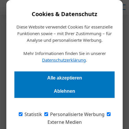
Mediadaten
Cookies & Datenschutz
Diese Website verwendet Cookies für essenzielle
Startseite
/
Meldungen
Funktionen sowie – mit Ihrer Zustimmung – für
Das sind die IT-Trends 2022
Analyse und personalisierte Werbung.
Mehr Informationen finden Sie in unserer
Redaktion
17.02.2022, 11:13 Uhr
Datenschutzerklärung
.
Auch 2022 werden sich die IT-Systeme von Unternehmen
Alle akzeptieren
weiterentwickeln. Johannes Kreiner, Geschäftsführer Sage
DPW, erklärt wie und welche Trends dabei eine Rolle spielen.
Ablehnen
Covid-19 hat im vergangenen Jahr spürbar
Statistik
Personalisierte Werbung
manche Dynamik eingebremst – insbesondere
Externe Medien
in wirtschaftlichen Kontexten. In einem