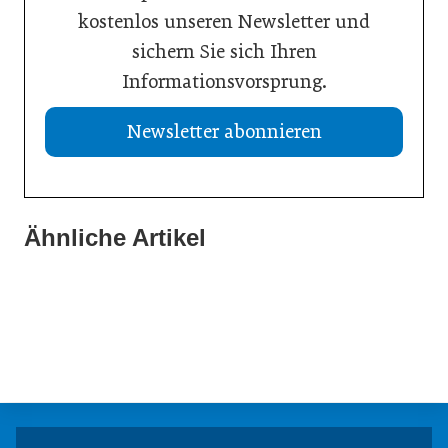
kostenlos unseren Newsletter und
sichern Sie sich Ihren
Informationsvorsprung.
Newsletter abonnieren
Ähnliche Artikel
21. Juli 2026
20. Juli 2026
Aktuelle Insolvenzen
19. Juli 2026
KI-Assistent entlastet Betriebe und sichert Kundennähe
Studie: Jedes zweite Unternehmen vor Übergabe
Meldungen
Meldungen
Meldungen