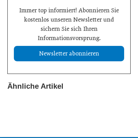
Immer top informiert! Abonnieren Sie
kostenlos unseren Newsletter und
sichern Sie sich Ihren
Informationsvorsprung.
Newsletter abonnieren
Ähnliche Artikel
21. Juli 2026
20. Juli 2026
Aktuelle Insolvenzen
19. Juli 2026
KI-Assistent entlastet Betriebe und sichert Kundennähe
Studie: Jedes zweite Unternehmen vor Übergabe
Meldungen
Meldungen
Meldungen