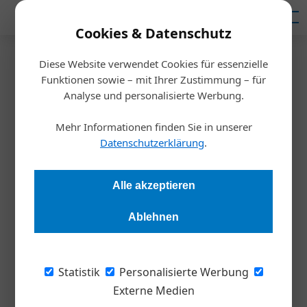
Mediadaten
Cookies & Datenschutz
Diese Website verwendet Cookies für essenzielle
Startseite
/
Meldungen
Funktionen sowie – mit Ihrer Zustimmung – für
Achtung: Abmahnwelle
Analyse und personalisierte Werbung.
Mehr Informationen finden Sie in unserer
Redaktion
25.08.2022, 15:13 Uhr
Datenschutzerklärung
.
Hunderte Unternehmen wurden jüngst von einem Anwalt zu
Alle akzeptieren
Ausgleichszahlungen in der Höhe von 190 Euro gefordert. Der
Fachverband UBIT unterstützt nun den WKO-Musterprozess.
Ablehnen
Die Position von WKO und Ubit ist klar:
Statistik
Personalisierte Werbung
Datenschutz ja, Missbrauch nein! „Die
Externe Medien
Mitgliedsbetriebe, Unternehmerinnen und