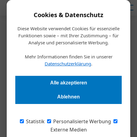
Mediadaten
Cookies & Datenschutz
Diese Website verwendet Cookies für essenzielle
Startseite
/
Meldungen
Funktionen sowie – mit Ihrer Zustimmung – für
4-Tage Woche: Was dafür
Analyse und personalisierte Werbung.
spricht, was dagegen
Mehr Informationen finden Sie in unserer
Datenschutzerklärung
.
Redaktion
11.01.2023, 15:04 Uhr
Alle akzeptieren
Einige Unternehmen haben bereits Pilotversuche gestartet
Ablehnen
oder sogar ganz auf die 4-Tage-Woche umgestellt. Martin
Mayer, Managing-Partner der Iventa-Gruppe, steht diesem
Thema skeptisch gegenüber. In einem Gastkommentar
Statistik
Personalisierte Werbung
erläutert er seine Kritikpunkte.
Externe Medien