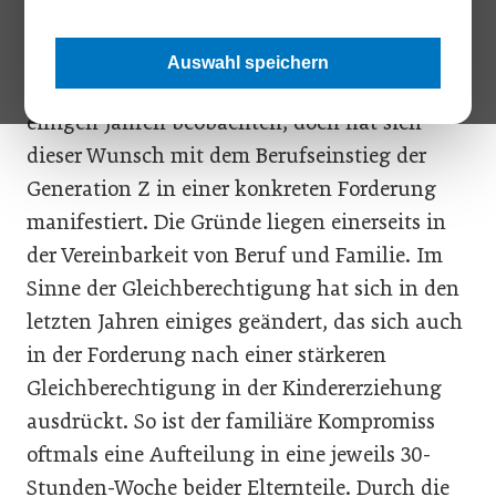
Viele Menschen wünschen sich eine
Arbeitszeit rund um 30–32 Stunden in der
Auswahl speichern
Woche. Diese Tendenz kann man schon seit
einigen Jahren beobachten, doch hat sich
dieser Wunsch mit dem Berufseinstieg der
Generation Z in einer konkreten Forderung
manifestiert. Die Gründe liegen einerseits in
der Vereinbarkeit von Beruf und Familie. Im
Sinne der Gleichberechtigung hat sich in den
letzten Jahren einiges geändert, das sich auch
in der Forderung nach einer stärkeren
Gleichberechtigung in der Kindererziehung
ausdrückt. So ist der familiäre Kompromiss
oftmals eine Aufteilung in eine jeweils 30-
Stunden-Woche beider Elternteile. Durch die