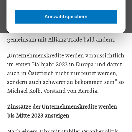
lag die Zahl der gewährten
Unternehmenskredite bei +8,9 Prozent über
Auswahl speichern
dem Vorjahresniveau. Dies dürfte sich laut
einer
Studie
von Kreditversicherer Acredia
gemeinsam mit Allianz Trade bald ändern.
„Unternehmenskredite werden voraussichtlich
im ersten Halbjahr 2023 in Europa und damit
auch in Österreich nicht nur teurer werden,
sondern auch schwerer zu bekommen sein“ so
Michael Kolb, Vorstand von Acredia.
Zinssätze der Unternehmenskredite werden
bis Mitte 2023 ansteigen
Nach einem Jahr mit stabiler Vergabepolitik,