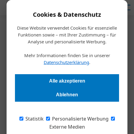
Mediadaten
Cookies & Datenschutz
Diese Website verwendet Cookies für essenzielle
Startseite
/
Meldungen
Funktionen sowie – mit Ihrer Zustimmung – für
2023: Zinsschock voraus?
Analyse und personalisierte Werbung.
Mehr Informationen finden Sie in unserer
Redaktion
12.12.2022, 13:32 Uhr
Datenschutzerklärung
.
Bankzinsen für Unternehmen könnten in Europa im ersten
Alle akzeptieren
Halbjahr 2023 um durchschnittlich 200 Basispunkte steigen.
Auch Kredite aufzunehmen dürfte schwieriger werden.
Ablehnen
Bis vor Kurzem war die Kreditdynamik in
Statistik
Personalisierte Werbung
Europa trotz steigender Zinsen und schlechter
Externe Medien
Wirtschaftsprognosen günstig. Im September