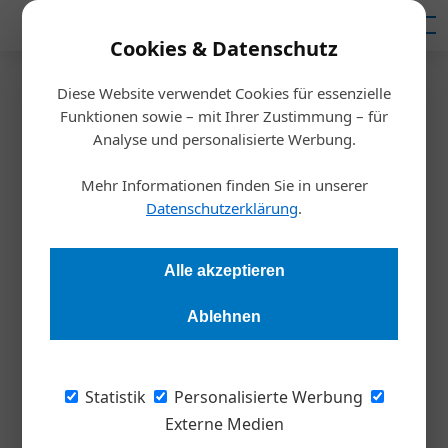
Mediadaten
Cookies & Datenschutz
Diese Website verwendet Cookies für essenzielle
Startseite
/
Inspiration
Funktionen sowie – mit Ihrer Zustimmung – für
Vorsorge für Nachfolge
Analyse und personalisierte Werbung.
Mehr Informationen finden Sie in unserer
Redaktion
02.05.2019, 15:35 Uhr
Datenschutzerklärung
.
Das Thema Nachfolge ist bei vielen UnternehmerInnen noch
Alle akzeptieren
nicht angekommen. Eine Erhebung im deutschsprachigen
Raum weist eine Schieflage zwischen notwendiger Planung
Ablehnen
und einer laissez-faire-Einstellung vieler KMU auf. Woran das
liegt, analysiert Christian Köhler von The Alternative Board
(TAB).
Statistik
Personalisierte Werbung
Externe Medien