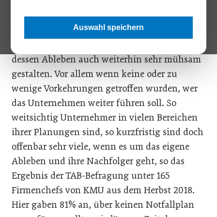
Auch wenn Franz von Assisi meint „Der Tod
ist das Tor zum Licht am Ende eines mühsam
Auswahl speichern
gewordenen Weges“ könnte sich der Weg für
die Angehörigen eines Unternehmers nach
dessen Ableben auch weiterhin sehr mühsam
gestalten. Vor allem wenn keine oder zu
wenige Vorkehrungen getroffen wurden, wer
das Unternehmen weiter führen soll. So
weitsichtig Unternehmer in vielen Bereichen
ihrer Planungen sind, so kurzfristig sind doch
offenbar sehr viele, wenn es um das eigene
Ableben und ihre Nachfolger geht, so das
Ergebnis der TAB-Befragung unter 165
Firmenchefs von KMU aus dem Herbst 2018.
Hier gaben 81% an, über keinen Notfallplan