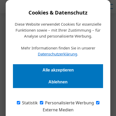
Mediadaten
Cookies & Datenschutz
Diese Website verwendet Cookies für essenzielle
Startseite
/
Fuhrpark
Funktionen sowie – mit Ihrer Zustimmung – für
E-Auto Mitarbeiterbindung
Analyse und personalisierte Werbung.
E-Auto statt Gehalt: Zukunft
Mehr Informationen finden Sie in unserer
der Mitarbeiterbindung
Datenschutzerklärung
.
Redaktion Die Wirtschaft
03.07.2023, 12:01 Uhr
Alle akzeptieren
Ablehnen
In den letzten Jahren haben viele Unternehmen erkannt, dass
die Förderung umweltfreundlicher Transportmittel nicht nur
einen positiven Beitrag zur Umwelt leisten, sondern auch als
Statistik
Personalisierte Werbung
attraktiver Anreiz für Mitarbeiter dienen kann.
Externe Medien