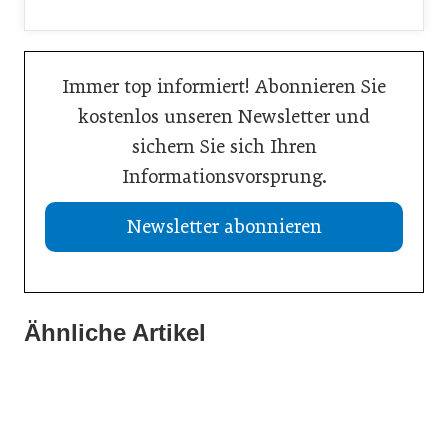
Immer top informiert! Abonnieren Sie
kostenlos unseren Newsletter und
sichern Sie sich Ihren
Informationsvorsprung.
Newsletter abonnieren
Ähnliche Artikel
02. Juli 2026
02. Juni 2026
Europas Autoindustrie im Wandel
20. Februar 2026
Neue E-Transporter für Unternehmen
Stärkung des Logistikstandortes Österreich
Allgemein
Allgemein