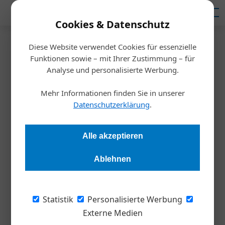
Mediadaten
Cookies & Datenschutz
Diese Website verwendet Cookies für essenzielle
Startseite
/
Allgemein
Funktionen sowie – mit Ihrer Zustimmung – für
Nutzfahrzeuge
Analyse und personalisierte Werbung.
Neue E-Transporter für
Mehr Informationen finden Sie in unserer
Unternehmen
Datenschutzerklärung
.
Alexander Tempelmayr
02.06.2026, 07:10 Uhr
Alle akzeptieren
Ablehnen
Der Markt für elektrisch angetriebene Nutzfahrzeuge
entwickelt sich in Österreich derzeit mit hoher Dynamik.
Zahlreiche Hersteller haben neue batterieelektrische
Statistik
Personalisierte Werbung
Transporter vorgestellt oder ihre bestehenden Modelle
Externe Medien
umfassend überarbeitet.