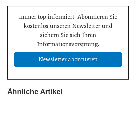
Immer top informiert! Abonnieren Sie
kostenlos unseren Newsletter und
sichern Sie sich Ihren
Informationsvorsprung.
Newsletter abonnieren
13. Juli 2026
Was Handwerksbetriebe jetzt für ihre Online-Sichtbarkeit
Ähnliche Artikel
02. Juli 2026
tun müssen
02. Juli 2026
Europas Autoindustrie im Wandel
Zeitenwende als Innovationsmotor
Allgemein
Allgemein
Allgemein