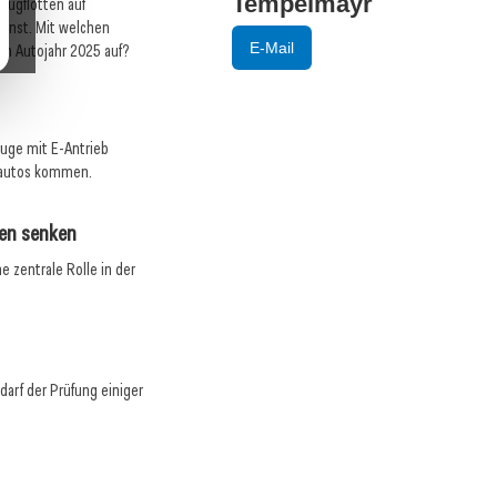
Tempelmayr
eugflotten auf
ienst. Mit welchen
E-Mail
im Autojahr 2025 auf?
euge mit E-Antrieb
fautos kommen.
ten senken
 zentrale Rolle in der
darf der Prüfung einiger