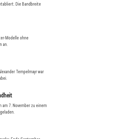
tabliert. Die Bandbreite
rter-Modelle ohne
n an.
 Alexander Tempelmayr war
abei.
dheit
en am 7. November zu einem
 geladen.