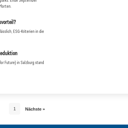
ieparks: Ende September
Pforten.
vorteil?
ässlich, ESG-Kriterien in die
Reduktion
for Future) in Salzburg stand
1
Nächste »