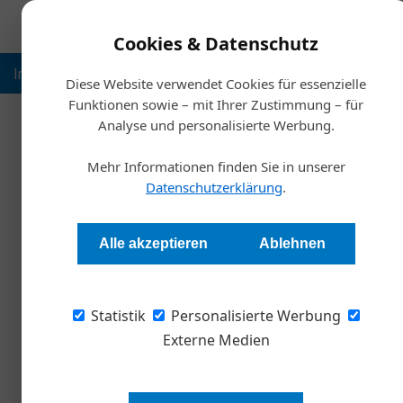
Cookies & Datenschutz
Inspiration
Ausbildung
Weltmarktführer
Nachhalt
Diese Website verwendet Cookies für essenzielle
Funktionen sowie – mit Ihrer Zustimmung – für
Analyse und personalisierte Werbung.
Artikel von Alexander Tem
02. Juli 2026
02. Juli 2026
Mehr Informationen finden Sie in unserer
Europas Autoindustrie im Wandel
Zeitenwende al
Datenschutzerklärung
.
Allgemein
Allgemein
Alle akzeptieren
Ablehnen
17. Februar 2026
Allgemein
Starke Stromer für die Chefetage
Premium-Stromer im Vergleich: Diese vollel
Statistik
Personalisierte Werbung
überzeugen mit Leistung, Komfort und Reic
Externe Medien
16. Mai 2025
Fuhrpark
Mit Strom zum Kunden