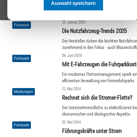
Immer mehr Unternehmen stellen ihre Fahrz
Auswahl speichern
Elektromobilität um – besonders im Außend
Neuheiten warten die deutschen Hersteller 
15. Januar 2025
Fuhrpark
Die Nutzfahrzeug-Trends 2025
Die Hersteller rücken die leichten Nutzfahrz
zunehmend in den Fokus - auch Wasserstof
04. Juni 2024
Fuhrpark
Mit E-Fahrzeugen die Fuhrparkkos
Ein modernes Flottenmanagement spielt eine
effizienten Verwaltung von Firmenfuhrparks.
21. Mai 2024
Meldungen
Rechnet sich die Stromer-Flotte?
Die Unternehmensflotte zu elektrifizieren be
ökonomischer und ökologischer Aspekte.
02. Mai 2024
Fuhrpark
Führungskräfte unter Strom