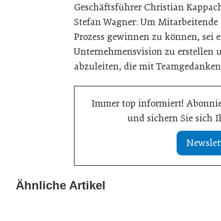
Geschäftsführer Christian Kappac
Stefan Wagner: Um Mitarbeitende 
Prozess gewinnen zu können, sei es
Unternehmensvision zu erstellen u
abzuleiten, die mit Teamgedanken
Immer top informiert! Abonnie
und sichern Sie sich 
Newslet
08. Juni 2026
Kreislaufwirts
Ähnliche Artikel
08. Juni 2026
Nachhaltigkeit in der Digitalisierung
kommunizieren