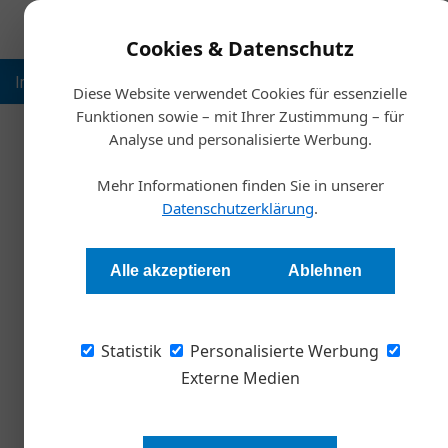
Cookies & Datenschutz
Inspiration
Ausbildung
Weltmarktführer
Nachhalt
Diese Website verwendet Cookies für essenzielle
Funktionen sowie – mit Ihrer Zustimmung – für
Analyse und personalisierte Werbung.
Startse
Mehr Informationen finden Sie in unserer
Datenschutzerklärung
.
Sind ESG-Kriterien
Alle akzeptieren
Ablehnen
Alexander Tempelmayr
Statistik
Personalisierte Werbung
Unsere Gesellschaft legt zunehmend Wert auf
Bestandteil ihrer Unternehmensführung erken
Externe Medien
unerlässlich, ökologische, soziale und gover
Geschäftsstrategie zu integrieren.