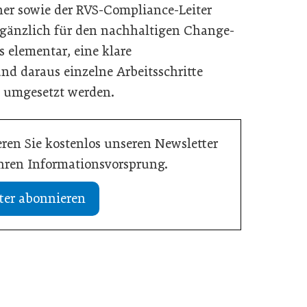
her sowie der RVS-Compliance-Leiter
gänzlich für den nachhaltigen Change-
 elementar, eine klare
nd daraus einzelne Arbeitsschritte
 umgesetzt werden.
ren Sie kostenlos unseren Newsletter
Ihren Informationsvorsprung.
ter abonnieren
17. März 2026
chaft glaubwürdig
Aitark soll ESG-Berichterstattung für
KMU vereinfachen