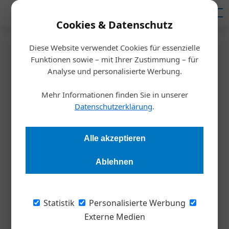
Mediadaten
Cookies & Datenschutz
Diese Website verwendet Cookies für essenzielle
Startseite
/
Ausbildung
Funktionen sowie – mit Ihrer Zustimmung – für
Digitale Weiterbildung
Analyse und personalisierte Werbung.
Effektiver lernen
Mehr Informationen finden Sie in unserer
Datenschutzerklärung
.
Redaktion
15.02.2022, 11:00 Uhr
Alle akzeptieren
Starre Ausbildungsformate und der Zwang zu Präsenz
wurden durch Corona und die Digitalisierung obsolet. Grund
Ablehnen
genug für den Österreichischen Wirtschaftsverlag, eine
breite E-Learning-Offensive zu starten. Die Hintergründe und
Möglichkeiten der neuen Plattform erklärt der
Statistik
Personalisierte Werbung
Geschäftsführer Thomas Letz.
Externe Medien