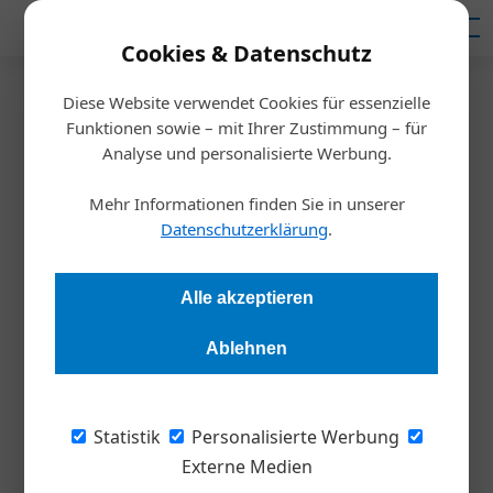
Mediadaten
Cookies & Datenschutz
Diese Website verwendet Cookies für essenzielle
Startseite
/
Ausbildung
Funktionen sowie – mit Ihrer Zustimmung – für
Veranstaltung
Analyse und personalisierte Werbung.
Nachhaltigkeit in der
Mehr Informationen finden Sie in unserer
Digitalisierung
Datenschutzerklärung
.
Redaktion Die Wirtschaft
08.06.2026, 13:39 Uhr
Alle akzeptieren
Ablehnen
Digitalisierung und Nachhaltigkeit werden in Unternehmen
zunehmend gemeinsam betrachtet. Mit dem neuen respACT-
Circle „Nachhaltigkeit in der Digitalisierung“ schafft respACT
Statistik
Personalisierte Werbung
einen Rahmen für den fachlichen Austausch zu Chancen,
Externe Medien
Herausforderungen und Lösungsansätzen an der